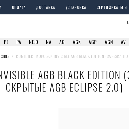
А
ОПЛАТА
ДОСТАВКА
УСТАНОВКА
СЕРТИФИКАТЫ И
г
PE
PA
NE.O
NA
AG
AGK
AGP
AGN
AV
ISIBLE
  /  КОМПЛЕКТ КОРОБКИ INVISIBLE AGB BLACK EDITION (ЗАРЕЗКА П
VISIBLE AGB BLACK EDITION 
СКРЫТЫЕ AGB ECLIPSE 2.0)