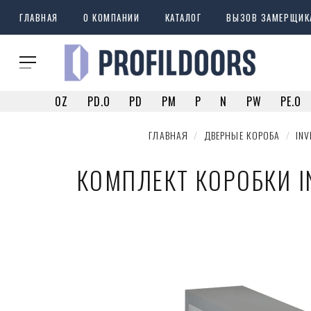
ГЛАВНАЯ
О КОМПАНИИ
КАТАЛОГ
ВЫЗОВ ЗАМЕРЩИК
0Z
PD.O
PD
PM
P
N
PW
PE.O
ГЛАВНАЯ
  /  
ДВЕРНЫЕ КОРОБА
  /  
INV
КОМПЛЕКТ КОРОБКИ IN