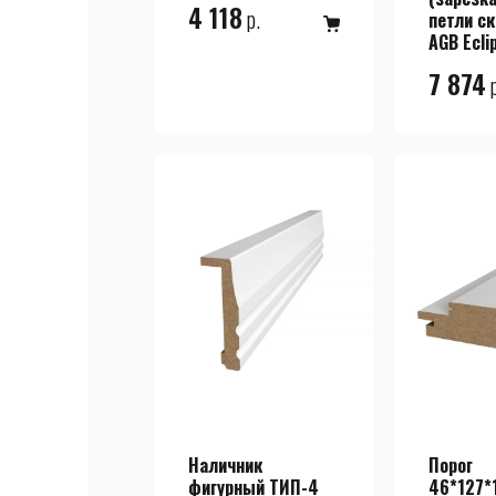
4 118
р.
петли с
AGB Ecli
7 874
р
в корзину
Наличник
Порог
фигурный ТИП-4
46*127*