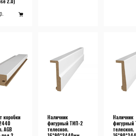
pse 2.0)
р.
т коробки
Наличник
Наличник
2440
фигурный ТИП-2
фигурный 
п. AGB
телескоп.
телескоп.
 под 2
16*90*2440мм
16*90*24