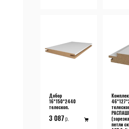
Добор
Комплек
16*150*2440
46*127*
телескоп.
телеско
РАСПАШ
в корзину
3 087
р.
(зарезка
петли с