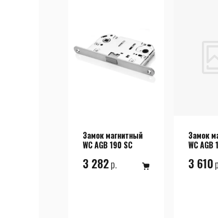
Замок магнитный
Замок м
WC AGB 190 SC
WC AGB 1
3 282
3 610
р.
р
в корзину