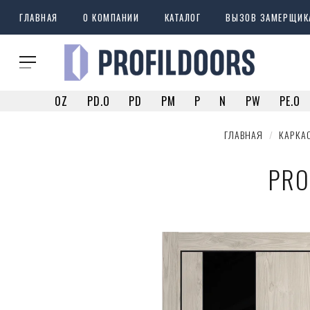
ГЛАВНАЯ
О КОМПАНИИ
КАТАЛОГ
ВЫЗОВ ЗАМЕРЩИК
0Z
PD.O
PD
PM
P
N
PW
PE.O
ГЛАВНАЯ
  /  
КАРКА
PRO