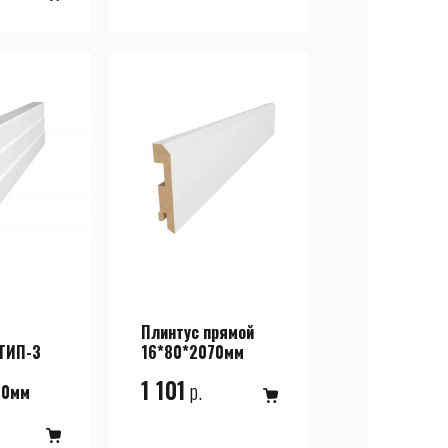
Плинтус прямой
ТИП-3
16*80*2070мм
1 101
р.
40мм