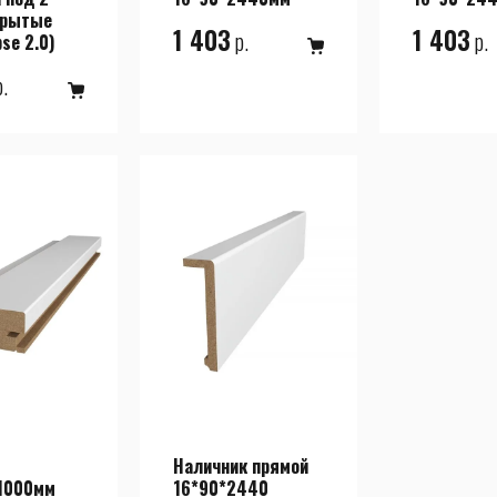
крытые
1 403
1 403
р.
р.
pse 2.0)
.
Наличник прямой
1000мм
16*90*2440