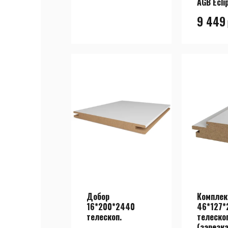
AGB Ecli
9 449
Добор
Комплек
16*200*2440
46*127*
телескоп.
телеско
(зарезка