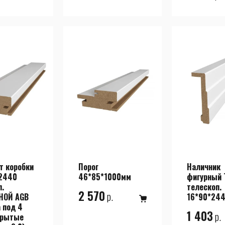
т коробки
Порог
Наличник
2440
46*85*1000мм
фигурный 
п.
телескоп.
2 570
р.
НОЙ AGB
16*90*24
 под 4
1 403
р.
крытые