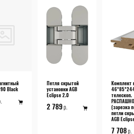
агнитный
Петля скрытой
Комплект 
90 Black
установки AGB
46*85*24
Eclipse 2.0
телескоп.
.
РАСПАШНО
2 789
р.
(зарезка 
петли скр
AGB Eclips
7 708
р.