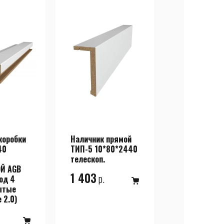
коробки
Наличник прямой
40
ТИП-5 10*80*2440
телескоп.
Й AGB
1 403
р.
под 4
ытые
e 2.0)